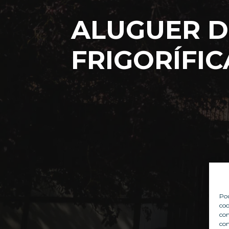
ALUGUER D
FRIGORÍFIC
Pou
coo
con
com