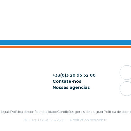
+33(0)3 20 95 52 00
Contate-nos
Nossas agências
 legais
Política de confidencialidade
Condições gerais de aluguer
Política de cooki
© 2026
LOCA SERVICE
— Production
neoweb.fr