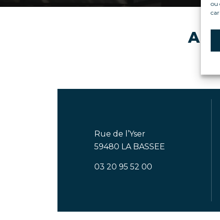
ou 
car
A s
Rue de l’Yser
59480 LA BASSEE
03 20 95 52 00