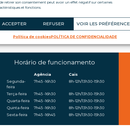
de retirer son consentement peut avoir un effet négatif sur certaines
actéristiques et fonctions.
ua agência Loca Service em L
ACCEPTER
REFUSER
VOIR LES PRÉFÉRENCE
Política de cookies
POLÍTICA DE CONFIDENCIALIDADE
Esta sucursal serve o norte da região Hauts-de-France.
Horário de funcionamento
Agência
Cais
Segunda-
7h45 -16h30
8h-12h/13h30-15h30
feira
Terça-feira
7h45 -16h30
8h-12h/13h30-15h30
Quarta-feira
7h45 -16h30
8h-12h/13h30-15h30
Quinta-feira
7h45 -16h30
8h-12h/13h30-15h30
Sexta-feira
7h45 -16h45
8h-12h/13h30-15h30