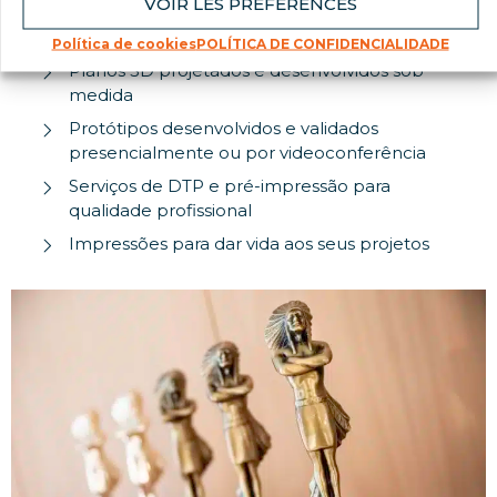
VOIR LES PRÉFÉRENCES
Criações gráficas originais
Escolha de materiais e estudos de viabilidade
Política de cookies
POLÍTICA DE CONFIDENCIALIDADE
Planos 3D projetados e desenvolvidos sob
medida
Protótipos desenvolvidos e validados
presencialmente ou por videoconferência
Serviços de DTP e pré-impressão para
qualidade profissional
Impressões para dar vida aos seus projetos