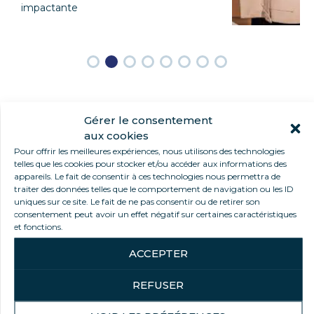
impactante
Gérer le consentement
aux cookies
SUPORTE COMPLETO
Pour offrir les meilleures expériences, nous utilisons des technologies
telles que les cookies pour stocker et/ou accéder aux informations des
appareils. Le fait de consentir à ces technologies nous permettra de
traiter des données telles que le comportement de navigation ou les ID
uniques sur ce site. Le fait de ne pas consentir ou de retirer son
consentement peut avoir un effet négatif sur certaines caractéristiques
Apoiamos você de A a Z, com:
et fonctions.
Um briefing personalizado e aconselhamento à
ACCEPTER
medida
Um moodboard para definir conceitos e
REFUSER
orientações gráficas