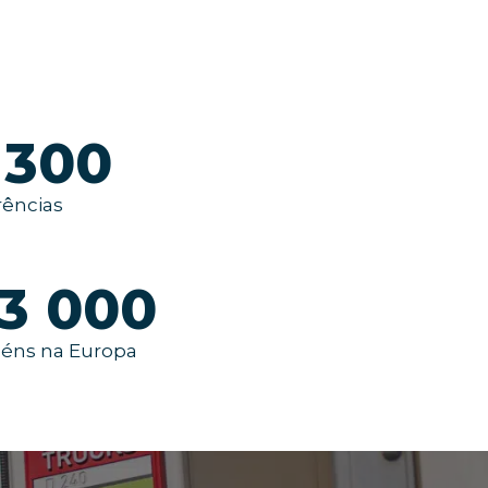
300
rências
3 000
éns na Europa