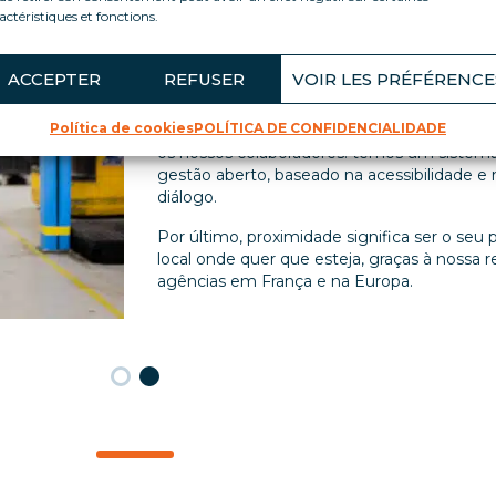
PROXIMIDADE
actéristiques et fonctions.
Estar o mais próximo possível de você, disp
atento.
ACCEPTER
REFUSER
VOIR LES PRÉFÉRENCE
A proximidade é um forte valor humano na
Política de cookies
POLÍTICA DE CONFIDENCIALIDADE
Service, tanto com os nossos parceiros c
os nossos colaboradores: temos um sistem
gestão aberto, baseado na acessibilidade e 
diálogo.
Por último, proximidade significa ser o seu 
local onde quer que esteja, graças à nossa 
agências em França e na Europa.