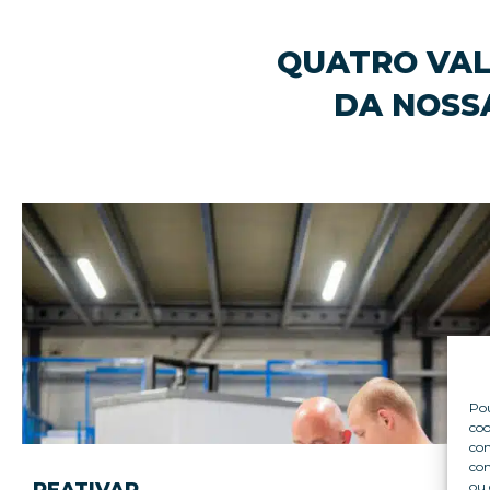
QUATRO VAL
DA NOSS
Pou
coo
con
com
ou 