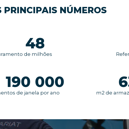
 PRINCIPAIS NÚMEROS
48
uramento de milhões
Refe
190 000
6
ntos de janela por ano
m2 de armaz