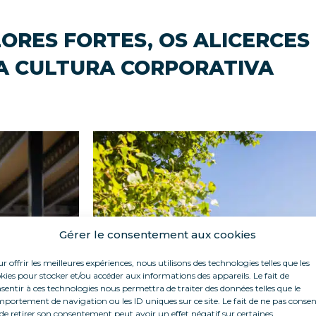
ORES FORTES, OS ALICERCES
A CULTURA CORPORATIVA
Gérer le consentement aux cookies
r offrir les meilleures expériences, nous utilisons des technologies telles que les
kies pour stocker et/ou accéder aux informations des appareils. Le fait de
sentir à ces technologies nous permettra de traiter des données telles que le
portement de navigation ou les ID uniques sur ce site. Le fait de ne pas consen
de retirer son consentement peut avoir un effet négatif sur certaines