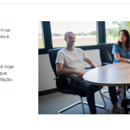
em-se
tes e
 é hoje
 que
sfação