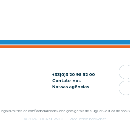
+33(0)3 20 95 52 00
Contate-nos
Nossas agências
 legais
Política de confidencialidade
Condições gerais de aluguer
Política de cooki
© 2026
LOCA SERVICE
— Production
neoweb.fr