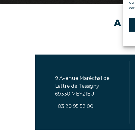
ou 
car
A su
E
9 Avenue Maréchal de
Lattre de Tassigny
69330 MEYZIEU
03 20 95 52 00