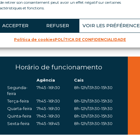
de retirer son consentement peut avoir un effet négatif sur certaines
actéristiques et fonctions.
a agência Loca Service em
ACCEPTER
REFUSER
VOIR LES PRÉFÉRENCE
Política de cookies
POLÍTICA DE CONFIDENCIALIDADE
sta sucursal serve o norte da região Auvergne/Rhône-Alpe
Horário de funcionamento
Agência
Cais
Segunda-
7h45 -16h30
8h-12h/13h30-15h30
feira
Terça-feira
7h45 -16h30
8h-12h/13h30-15h30
Quarta-feira
7h45 -16h30
8h-12h/13h30-15h30
Quinta-feira
7h45 -16h30
8h-12h/13h30-15h30
Sexta-feira
7h45 -16h45
8h-12h/13h30-15h30