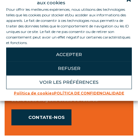
aux cookies
Agência
Cais
Pour offrir les meilleures expériences, nous utilisons des technologies
Segunda-
7h45 -16h30
8h-12h/13h30-15h30
telles que les cookies pour stocker et/ou accéder aux informations des
feira
appareils. Le fait de consentir à ces technologies nous permettra de
traiter des données telles que le comportement de navigation ou les ID
Terça-feira
7h45 -16h30
8h-12h/13h30-15h30
uniques sur ce site. Le fait de ne pas consentir ou de retirer son
Quarta-feira
7h45 -16h30
8h-12h/13h30-15h30
consentement peut avoir un effet négatif sur certaines caractéristiques
Quinta-feira
7h45 -16h30
8h-12h/13h30-15h30
et fonctions.
Sexta-feira
7h45 -16h45
8h-12h/13h30-15h30
ACCEPTER
REFUSER
OUVINDO VOCÊ
VOIR LES PRÉFÉRENCES
Estamos à disposição para quaisquer dúvidas
Política de cookies
POLÍTICA DE CONFIDENCIALIDADE
sobre seus aluguéis atuais ou futuros.
CONTATE-NOS