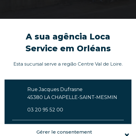
A sua agência Loca
Service em Orléans
Esta sucursal serve a região Centre Val de Loire.
Rue Jacques Dufrasne
45380 LA CHAPELLE-SAINT-MESMIN
03 20 95 52 00
Horário de funcionamento
Gérer le consentement