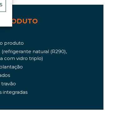
S
 PRODUTO
do produto
 (refrigerante natural (R290),
a com vidro triplo)
plantação
ados
 travão
s integradas