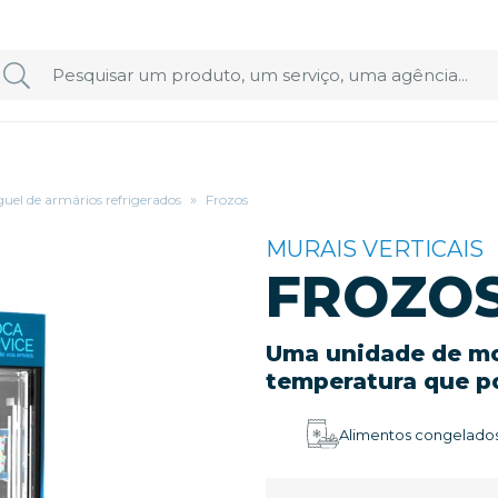
uel de armários refrigerados
»
Frozos
MURAIS VERTICAIS
FROZO
Uma unidade de mo
temperatura que p
Alimentos congelados