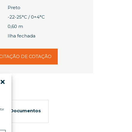
Preto
-22-25°C / 0+4°C
0,60 m
Ilha fechada
CITAÇÃO DE COTAÇÃO
tir
Documentos