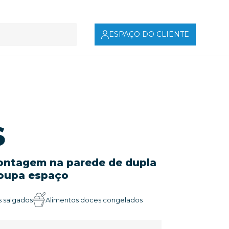
ESPAÇO DO CLIENTE
S
ntagem na parede de dupla
oupa espaço
 salgados
Alimentos doces congelados