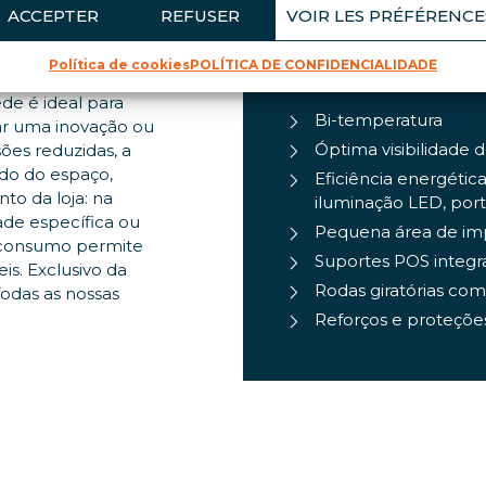
ACCEPTER
REFUSER
VOIR LES PRÉFÉRENCE
Política de cookies
POLÍTICA DE CONFIDENCIALIDADE
DESTAQUES DO
emperatura que
de é ideal para
Bi-temperatura
ar uma inovação ou
Óptima visibilidade 
ões reduzidas, a
do do espaço,
Eficiência energética
to da loja: na
iluminação LED, port
ade específica ou
Pequena área de im
o consumo permite
Suportes POS integr
is. Exclusivo da
Rodas giratórias com
Todas as nossas
Reforços e proteçõe