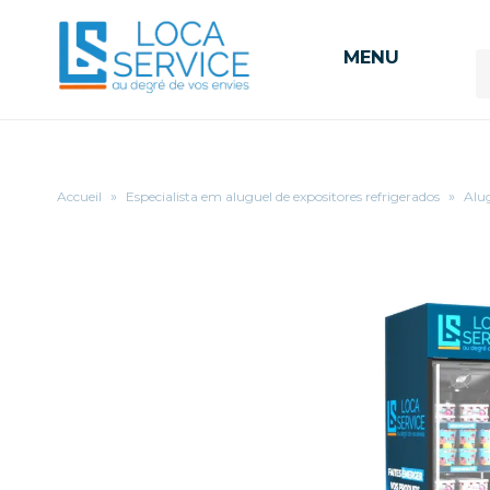
MENU
Accueil
»
Especialista em aluguel de expositores refrigerados
»
Alug