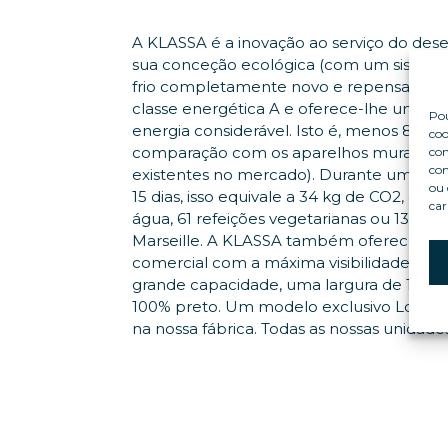
A KLASSA é a inovação ao serviço do des
sua conceção ecológica (com um sistem
frio completamente novo e repensado), 
classe energética A e oferece-lhe uma 
Pou
energia considerável. Isto é, menos 80
coo
comparação com os aparelhos murais eq
con
com
existentes no mercado). Durante um per
ou 
15 dias, isso equivale a 34 kg de CO2, ou se
car
água, 61 refeições vegetarianas ou 13 viag
Marseille. A KLASSA também oferece 
comercial com a máxima visibilidade do 
grande capacidade, uma largura de 1,30 
100% preto. Um modelo exclusivo Loca Se
na nossa fábrica. Todas as nossas unidade