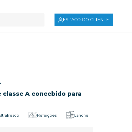
ESPAÇO DO CLIENTE
A
 classe A concebido para
ltrafresco
Refeições
Lanche