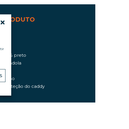
 PRODUTO
o
oduto
tir
 100% preto
da gôndola
ados
S
 travão
 e proteção do caddy