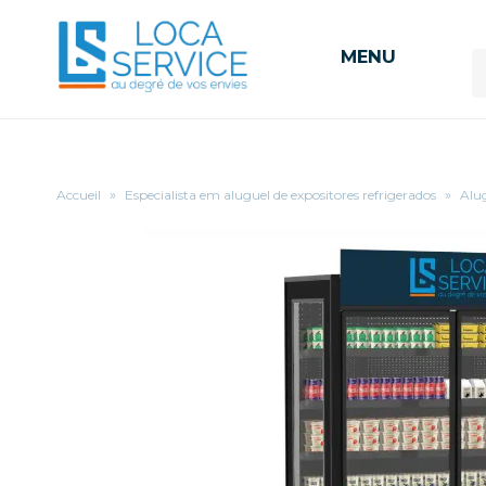
MENU
Accueil
»
Especialista em aluguel de expositores refrigerados
»
Alug