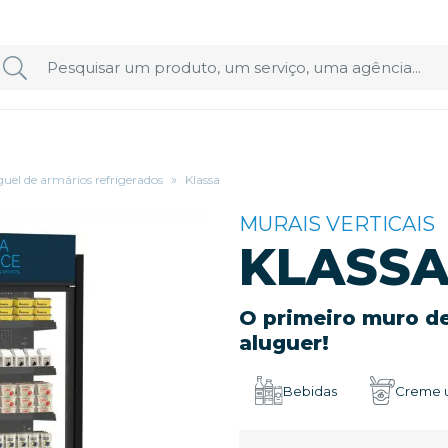
uel de armários refrigerados
»
Klassa
MURAIS VERTICAIS
KLASS
O primeiro muro de
aluguer!
Bebidas
Creme u