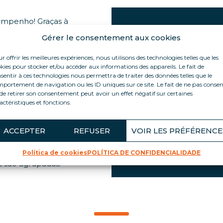
empenho! Graças à
a de produção de
DESTAQUES DO
Gérer le consentement aux cookies
a KLASSA atinge a
poupança de
Classe energética A
r offrir les meilleures expériences, nous utilisons des technologies telles que les
% de consumo (em
kies pour stocker et/ou accéder aux informations des appareils. Le fait de
80% menos consum
uivalentes
sentir à ces technologies nous permettra de traiter des données telles que le
Apresentação do pr
portement de navigation ou les ID uniques sur ce site. Le fait de ne pas consen
íodo de aluguer de
de retirer son consentement peut avoir un effet négatif sur certaines
Design moderno em
ja, 75 garrafas de
actéristiques et fonctions.
ens de TGV Lille-
Passa entre os pés 
um desempenho
Suportes POS integr
produto, uma
ACCEPTER
REFUSER
VOIR LES PRÉFÉRENCE
Rodas giratórias com
m e um design
Reforços integrados
rvice, fabricado
Política de cookies
POLÍTICA DE CONFIDENCIALIDADE
s são agrupadas.