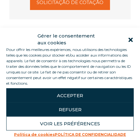
SOLICITAÇÃO DE COTAÇÃO
Gérer le consentement
Informations
aux cookies
Pour offrir les meilleures expériences, nous utilisons des technologies
telles que les cookies pour stocker et/ou accéder aux informations des
Este expositor neutro é o mais utilizado para as
appareils. Le fait de consentir à ces technologies nous permettra de
promoções de vendas nos supermercados.
traiter des données telles que le comportement de navigation ou les ID
uniques sur ce site. Le fait de ne pas consentir ou de retirer son
Apresenta os seus produtos na perfeição, graças,
consentement peut avoir un effet négatif sur certaines caractéristiques
nomeadamente, aos seus lados de vidro e à
et fonctions.
iluminação central. Pode facilmente chamar a
atenção para os seus produtos com uma sessão
ACCEPTER
de degustação. A pequena superfície deste
expositor promocional (0,90 m) facilita as vendas
REFUSER
do seu apresentador. Podemos alugar vários tipos
de equipamentos complementares de
VOIR LES PRÉFÉRENCES
restauração para diferentes períodos (fogões
eléctricos ou a gás, balanças, plancha, etc.).
Política de cookies
POLÍTICA DE CONFIDENCIALIDADE