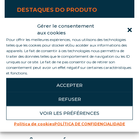
DESTAQUES DO PRODUTO
Óptima visibilidade do produto
Gérer le consentement
Design elegante e moderno
aux cookies
Carregamento fácil
Pour offrir les meilleures expériences, nous utilisons des technologies
telles que les cookies pour stocker et/ou accéder aux informations des
Espaço de venda otimizado
appareils. Le fait de consentir à ces technologies nous permettra de
Eficiência energética (refrigerante
traiter des données telles que le comportement de navigation ou les ID
uniques sur ce site. Le fait de ne pas consentir ou de retirer son
natural R290 e armário fechado)
consentement peut avoir un effet négatif sur certaines caractéristiques
Suportes POS integrados
et fonctions.
Rodas giratórias com travão
ACCEPTER
Reforços integrados e proteção da caixa
REFUSER
VOIR LES PRÉFÉRENCES
Política de cookies
POLÍTICA DE CONFIDENCIALIDADE