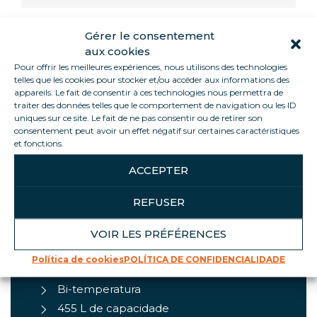
Gérer le consentement
Informations
aux cookies
Pour offrir les meilleures expériences, nous utilisons des technologies
telles que les cookies pour stocker et/ou accéder aux informations des
appareils. Le fait de consentir à ces technologies nous permettra de
A VOLGA é uma vitrina refrigerada de dupla
traiter des données telles que le comportement de navigation ou les ID
temperatura concebida para satisfazer as suas
uniques sur ce site. Le fait de ne pas consentir ou de retirer son
necessidades de alimentos frescos e congelados.
consentement peut avoir un effet négatif sur certaines caractéristiques
et fonctions.
O vidro e a iluminação 100% LED proporcionam
uma excelente visibilidade do produto. Um
ACCEPTER
modelo exclusivo Loca Service, fabricado na nossa
fábrica. Todas as nossas unidades estão alojadas.
REFUSER
VOIR LES PRÉFÉRENCES
DESTAQUES DO PRODUTO
Política de cookies
POLÍTICA DE CONFIDENCIALIDADE
Bi-temperatura
455 L de capacidade