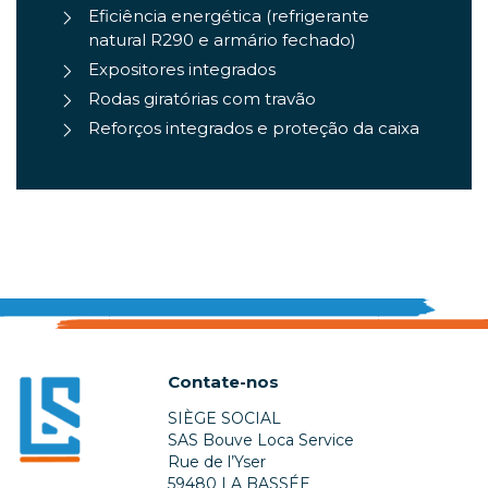
Eficiência energética (refrigerante
natural R290 e armário fechado)
Expositores integrados
Rodas giratórias com travão
Reforços integrados e proteção da caixa
Contate-nos
SIÈGE SOCIAL
SAS Bouve Loca Service
Rue de l’Yser
59480 LA BASSÉE