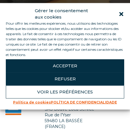
Gérer le consentement
aux cookies
Pour offrir les meilleures expériences, nous utilisons des technologies
telles que les cookies pour stocker et/ou accéder aux informations des
appareils. Le fait de consentir à ces technologies nous permettra de
traiter des données telles que le comportement de navigation ou les ID
uniques sur ce site. Le fait de ne pas consentir ou de retirer son
consentement peut avoir un effet négatif sur certaines caractéristiques
Voltar para a lista de empregos
et fonctions.
ACCEPTER
REFUSER
VOIR LES PRÉFÉRENCES
Contate-nos
Política de cookies
POLÍTICA DE CONFIDENCIALIDADE
SIÈGE SOCIAL
SAS Bouve Loca Service
Rue de l’Yser
59480 LA BASSÉE
(FRANCE)