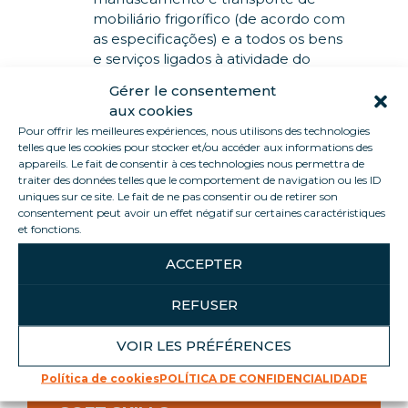
mobiliário frigorífico (de acordo com
as especificações) e a todos os bens
e serviços ligados à atividade do
grupo…
Gérer le consentement
aux cookies
Pour offrir les meilleures expériences, nous utilisons des technologies
telles que les cookies pour stocker et/ou accéder aux informations des
appareils. Le fait de consentir à ces technologies nous permettra de
HARD SKILLS
traiter des données telles que le comportement de navigation ou les ID
uniques sur ce site. Le fait de ne pas consentir ou de retirer son
Conhecimento geográfico da
consentement peut avoir un effet négatif sur certaines caractéristiques
França continental
et fonctions.
Regulamentos principais de
ACCEPTER
transporte
Respeitar e fazer cumprir as regras
REFUSER
de segurança
VOIR LES PRÉFÉRENCES
Política de cookies
POLÍTICA DE CONFIDENCIALIDADE