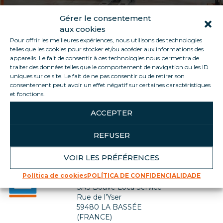
Gérer le consentement
aux cookies
Pour offrir les meilleures expériences, nous utilisons des technologies
telles que les cookies pour stocker et/ou accéder aux informations des
appareils. Le fait de consentir à ces technologies nous permettra de
traiter des données telles que le comportement de navigation ou les ID
uniques sur ce site. Le fait de ne pas consentir ou de retirer son
consentement peut avoir un effet négatif sur certaines caractéristiques
Voltar para a lista de empregos
et fonctions.
ACCEPTER
REFUSER
VOIR LES PRÉFÉRENCES
Contate-nos
Política de cookies
POLÍTICA DE CONFIDENCIALIDADE
SIÈGE SOCIAL
SAS Bouve Loca Service
Rue de l’Yser
59480 LA BASSÉE
(FRANCE)