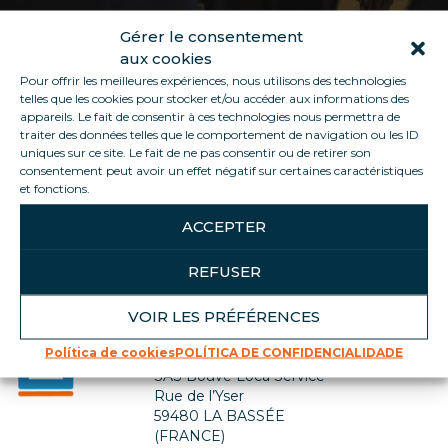
Gérer le consentement
aux cookies
Pour offrir les meilleures expériences, nous utilisons des technologies
telles que les cookies pour stocker et/ou accéder aux informations des
appareils. Le fait de consentir à ces technologies nous permettra de
traiter des données telles que le comportement de navigation ou les ID
uniques sur ce site. Le fait de ne pas consentir ou de retirer son
consentement peut avoir un effet négatif sur certaines caractéristiques
Voltar para a lista de empregos
et fonctions.
ACCEPTER
REFUSER
VOIR LES PRÉFÉRENCES
Contate-nos
Política de cookies
POLÍTICA DE CONFIDENCIALIDADE
SIÈGE SOCIAL
SAS Bouve Loca Service
Rue de l’Yser
59480 LA BASSÉE
(FRANCE)