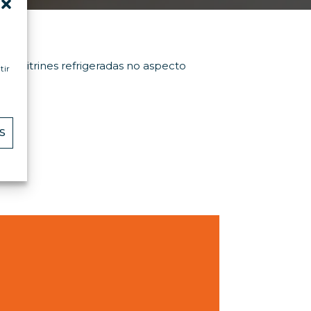
de vitrines refrigeradas no aspecto
tir
S