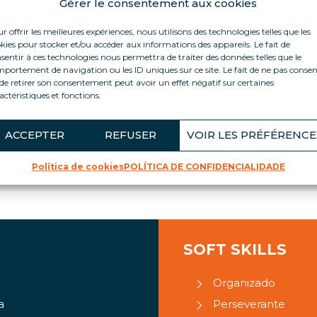
Gérer le consentement aux cookies
r offrir les meilleures expériences, nous utilisons des technologies telles que les
kies pour stocker et/ou accéder aux informations des appareils. Le fait de
sentir à ces technologies nous permettra de traiter des données telles que le
esponsável pela manutenção, reparo, revisão e modificação 
portement de navigation ou les ID uniques sur ce site. Le fait de ne pas consen
de retirer son consentement peut avoir un effet négatif sur certaines
actéristiques et fonctions.
ACCEPTER
REFUSER
VOIR LES PRÉFÉRENCE
 no retorno à agência
a dos processos
Política de cookies
POLÍTICA DE CONFIDENCIALIDADE
as…
SOFT SKILLS
Organizado
a
Perseverante