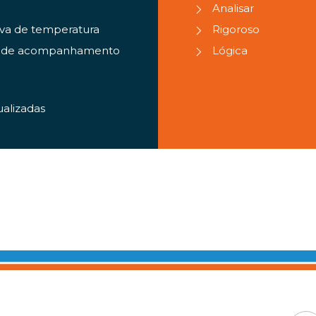
Analisar
rva de temperatura
Rigoroso
ela de acompanhamento
Lógica
ualizadas