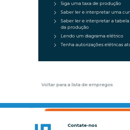
Siga uma taxa de produção
Saber ler e interpretar uma cu
Saber ler e interpretar a tab
da produção
Lendo um diagrama elétrico
Tenha autorizações elétricas at
Voltar para a lista de empregos
Contate-nos