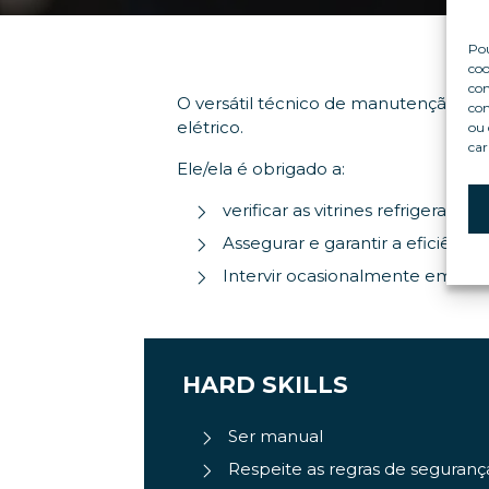
Pou
coo
con
O versátil técnico de manutenção é r
com
elétrico.
ou 
car
Ele/ela é obrigado a:
verificar as vitrines refrigeradas
Assegurar e garantir a eficiênci
Intervir ocasionalmente em feir
HARD SKILLS
Ser manual
Respeite as regras de seguranç