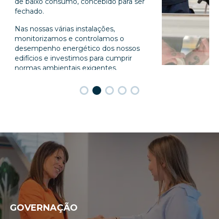
de baixo consumo, concebido para ser
fechado.
Nas nossas várias instalações,
monitorizamos e controlamos o
desempenho energético dos nossos
edifícios e investimos para cumprir
normas ambientais exigentes.
Um grupo de projeto “eficiência
energética” define e orienta as acções
da empresa com o objetivo de
reduzir
o nosso consumo de energia em
10%
até 2024.
GOVERNAÇÃO