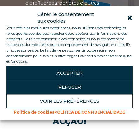
clorofluorocarbonetos e outras
substâncias que empobrecem a camada
Gérer le consentement
de ozônio
aux cookies
Utilização de produtos químicos e/ou
Pour offrir les meilleures expériences, nous utilisons des technologies
nocivos
telles que les cookies pour stocker et/ou accéder aux informations des
appareils. Le fait de consentir à ces technologies nous permettra de
Redução das emissões de CO2
traiter des données telles que le comportement de navigation ou les ID
Redução dos resíduos perigosos e não
uniques sur ce site. Le fait de ne pas consentir ou de retirer son
perigosos
consentement peut avoir un effet négatif sur certaines caractéristiques
et fonctions.
Preservação da biodiversidade
ACCEPTER
REFUSER
VOIR LES PRÉFÉRENCES
Política de cookies
POLÍTICA DE CONFIDENCIALIDADE
ACÇÃO!