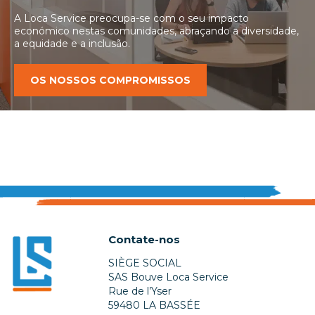
A Loca Service preocupa-se com o seu impacto
económico nestas comunidades, abraçando a diversidade,
a equidade e a inclusão.
OS NOSSOS COMPROMISSOS
Contate-nos
SIÈGE SOCIAL
SAS Bouve Loca Service
Rue de l’Yser
59480 LA BASSÉE