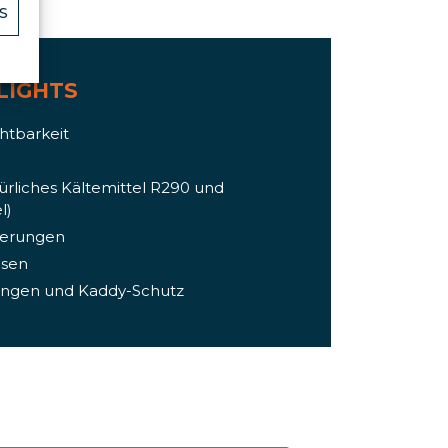
S
LIGHTS
htbarkeit
türliches Kältemittel R290 und
l)
terungen
msen
kungen und Kaddy-Schutz