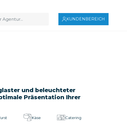
KUNDENBEREICH
rglaster und beleuchteter
ptimale Präsentation Ihrer
urst
Käse
Catering