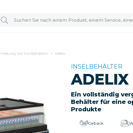
rmietung von kühlbehältern
»
Adelix
INSELBEHÄLTER
ADELIX
Ein vollständig ve
Behälter für eine o
Produkte
Gebäck
W