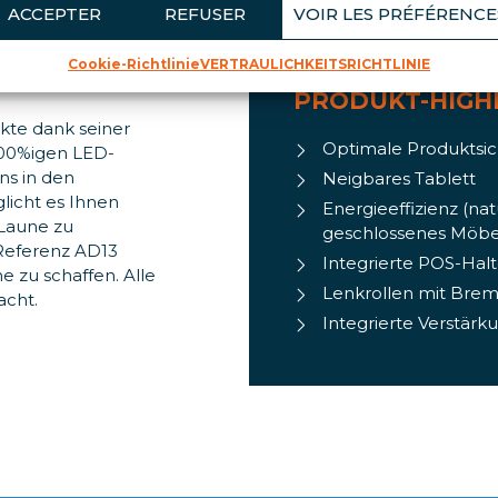
ACCEPTER
REFUSER
VOIR LES PRÉFÉRENCE
Cookie-Richtlinie
VERTRAULICHKEITSRICHTLINIE
PRODUKT-HIGH
ukte dank seiner
Optimale Produktsic
 100%igen LED-
ns in den
Neigbares Tablett
licht es Ihnen
Energieeffizienz (na
Laune zu
geschlossenes Möbe
. Referenz AD13
Integrierte POS-Hal
e zu schaffen. Alle
Lenkrollen mit Bre
acht.
Integrierte Verstär