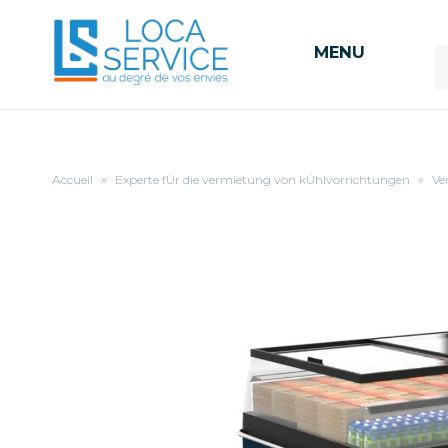
MENU
Accueil
»
Experte fÜr die vermietung von kÜhlvorrichtungen
»
Ve