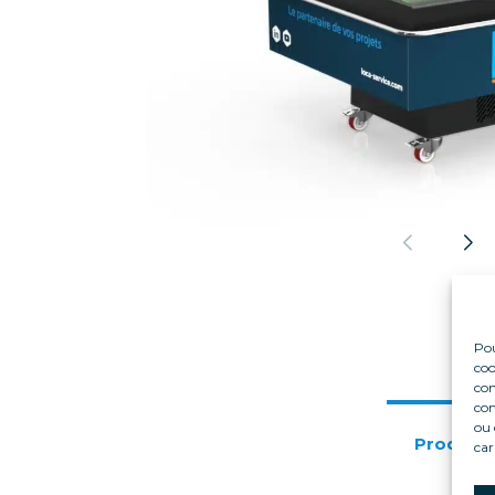
Pou
coo
con
com
ou 
Produktv
car