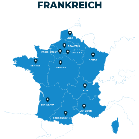
FRANKREICH
LILLE
BEAUVAIS
PARIS OUEST
PARIS EST
NANCY
RENNES
ORLEANS
LYON
BORDEAUX
AVIGNON
CARCASSONNE