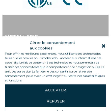
METALLERIE
Gérer le consentement
aux cookies
Pour offrir les meilleures expériences, nous utilisons des technologies
telles que les cookies pour stocker et/ou accéder aux informations des
appareils. Le fait de consentir à ces technologies nous permettra de
traiter des données telles que le comportement de navigation ou les ID
uniques sur ce site. Le fait de ne pas consentir ou de retirer son
consentement peut avoir un effet négatif sur certaines caractéristiques
et fonctions.
THERMO FORMAGE
ACCEPTER
REFUSER