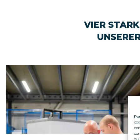
VIER STAR
UNSERE
Pou
coo
con
com
ou 