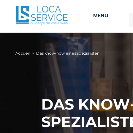
MENU
Accueil
»
Das know-how eines spezialisten
DAS KNOW
SPEZIALIST