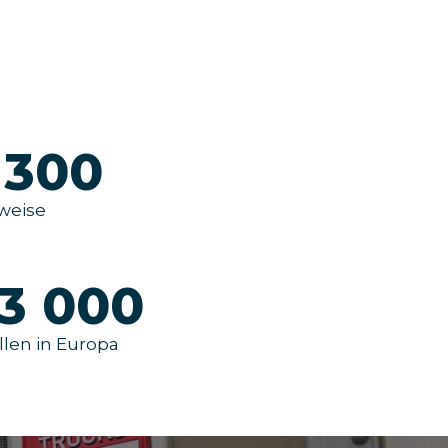
300
weise
3 000
len in Europa