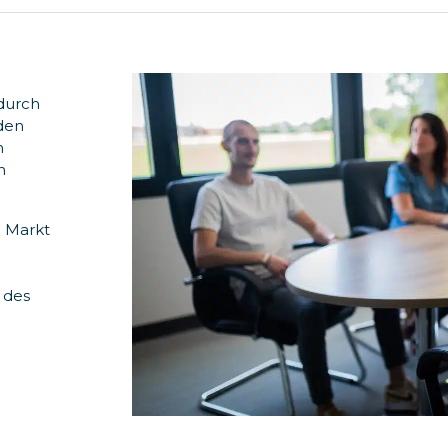
 durch
den
m
n
m Markt
n
 des