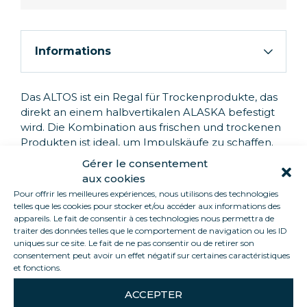
Informations
Das ALTOS ist ein Regal für Trockenprodukte, das
direkt an einem halbvertikalen ALASKA befestigt
wird. Die Kombination aus frischen und trockenen
Produkten ist ideal, um Impulskäufe zu schaffen.
Gérer le consentement
aux cookies
Pour offrir les meilleures expériences, nous utilisons des technologies
telles que les cookies pour stocker et/ou accéder aux informations des
PRODUKT-HIGHLIGHTS
appareils. Le fait de consentir à ces technologies nous permettra de
traiter des données telles que le comportement de navigation ou les ID
Förderung von Impulskäufen.
uniques sur ce site. Le fait de ne pas consentir ou de retirer son
Möglichkeit zur individuellen Gestaltung
consentement peut avoir un effet négatif sur certaines caractéristiques
et fonctions.
des POS.
Optimale Präsentation mit minimalem
ACCEPTER
Platzbedarf.