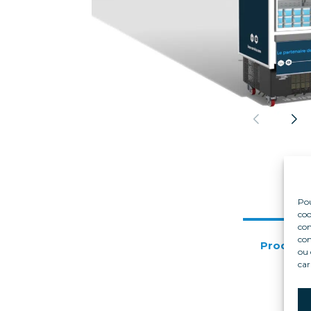
Pou
coo
con
com
Produktv
ou 
car