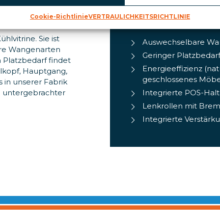
Cookie-Richtlinie
VERTRAULICHKEITSRICHTLINIE
PRODUKT-HIGH
hlvitrine. Sie ist
Auswechselbare W
rere Wangenarten
Geringer Platzbedar
 Platzbedarf findet
Energieeffizienz (na
elkopf, Hauptgang,
geschlossenes Möbe
s in unserer Fabrik
in untergebrachter
Integrierte POS-Hal
Lenkrollen mit Bre
Integrierte Verstär