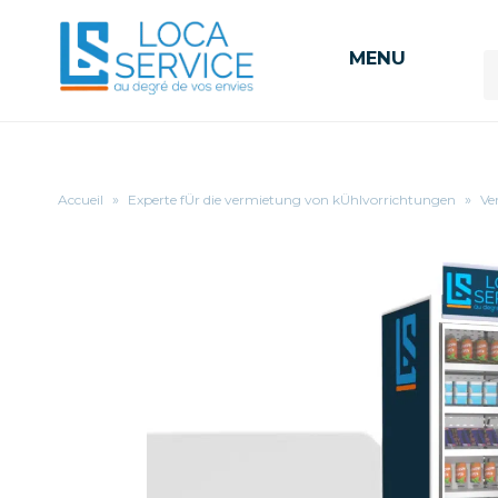
MENU
Accueil
»
Experte fÜr die vermietung von kÜhlvorrichtungen
»
Ve