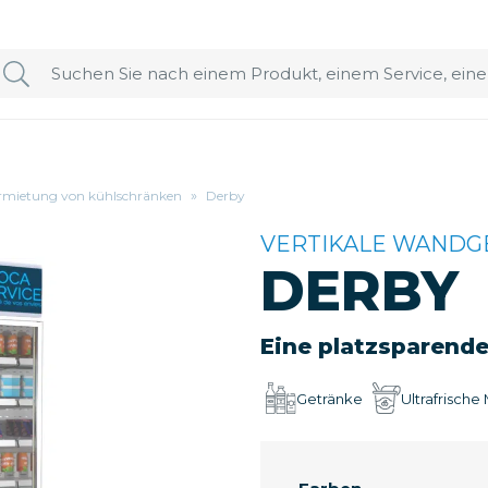
rmietung von kühlschränken
»
Derby
VERTIKALE WAND
DERBY
Eine platzsparend
Getränke
Ultrafrische