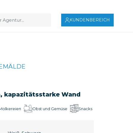
KUNDENBEREICH
GEMÄLDE
e, kapazitätsstarke Wand
 Molkereien
Obst und Gemüse
Snacks