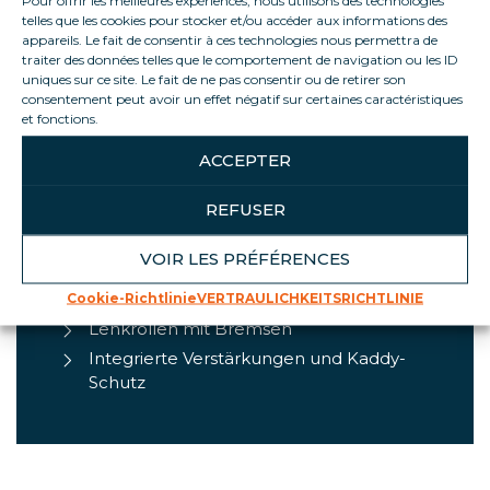
untergebrachter Gruppe.
telles que les cookies pour stocker et/ou accéder aux informations des
appareils. Le fait de consentir à ces technologies nous permettra de
traiter des données telles que le comportement de navigation ou les ID
uniques sur ce site. Le fait de ne pas consentir ou de retirer son
consentement peut avoir un effet négatif sur certaines caractéristiques
PRODUKT-HIGHLIGHTS
et fonctions.
ACCEPTER
Geringer Platzbedarf, Isolierung
übertrifft die vorgeschriebenen Normen.
REFUSER
100% nomadisch (Ref. FI04)
Energieeffizienz mit einem natürlichen
VOIR LES PRÉFÉRENCES
Kältemittel (R290).
Cookie-Richtlinie
VERTRAULICHKEITSRICHTLINIE
Integrierte POS-Halterungen
Lenkrollen mit Bremsen
Integrierte Verstärkungen und Kaddy-
Schutz