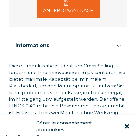
ANGEBOTSANFRAGE
Informations
Diese Produktreihe ist ideal, um Cross-Selling zu
fördern und Ihre Innovationen zu präsentieren! Sie
bietet maximale Kapazität bei minimalem
Platzbedarf, um den Raum optimal zu nutzen: Sie
kann problemlos vor der Kasse, im Trockenregal,
im Mittelgang usw. aufgestellt werden. Der offene
FINOS 0,40 m hat die Besonderheit, dass er mobil
ist: Er lässt sich in zwei Minuten ohne Werkzeug
oder Klebstoffe auf- und abbauen. Exklusives
Gérer le consentement
Modell von Loca Service, das in unserer Fabrik
aux cookies
hergestellt wird. Alle unsere Möbel sind in
Pour offrir les meilleures expériences, nous utilisons des technologies