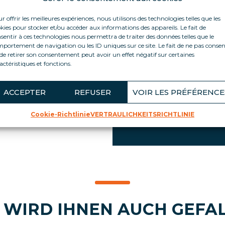
r offrir les meilleures expériences, nous utilisons des technologies telles que les
n Verkauf von
kies pour stocker et/ou accéder aux informations des appareils. Le fait de
PRODUKT-HIGH
ielle Animation
sentir à ces technologies nous permettra de traiter des données telles que le
portement de navigation ou les ID uniques sur ce site. Le fait de ne pas consen
kost) an
Hält Ihre heißen Pr
de retirer son consentement peut avoir un effet négatif sur certaines
es geringen
actéristiques et fonctions.
Ideal für Produktei
0,90 m) können Sie
von Werbeaktionen.
. Wir können
Fördert Impulskäufe
iteurmaterialien
ACCEPTER
REFUSER
VOIR LES PRÉFÉRENCE
 Verfügung stellen
Praktisch und ergon
fanne, Waage,
Cookie-Richtlinie
VERTRAULICHKEITSRICHTLINIE
Große Fläche für P
 WIRD IHNEN AUCH GEFA