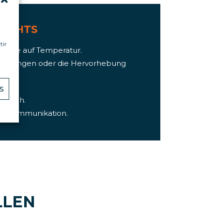
LIGHTS
tir
odukte auf Temperatur.
nführungen oder die Hervorhebung
.
S
omisch.
OS-Kommunikation.
LLEN