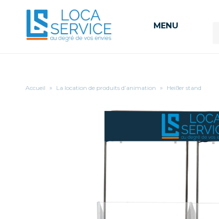
MENU
Accueil
»
La location de produits d’animation
»
Heißer stand