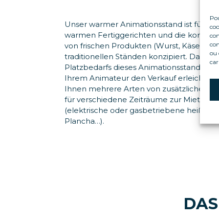
Pou
Unser warmer Animationsstand ist für de
coo
warmen Fertiggerichten und die kommerz
con
com
von frischen Produkten (Wurst, Käse, Fein
ou 
traditionellen Ständen konzipiert. Dank d
car
Platzbedarfs dieses Animationsstandes (
Ihrem Animateur den Verkauf erleichtern
Ihnen mehrere Arten von zusätzlichen Tra
für verschiedene Zeiträume zur Miete zur
(elektrische oder gasbetriebene heiße P
Plancha…).
DAS