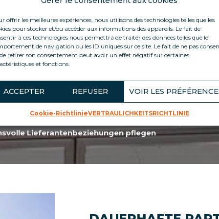
Gérer le consentement aux cookies
r offrir les meilleures expériences, nous utilisons des technologies telles que les
kies pour stocker et/ou accéder aux informations des appareils. Le fait de
sentir à ces technologies nous permettra de traiter des données telles que le
portement de navigation ou les ID uniques sur ce site. Le fait de ne pas consen
E HERAUSFORDERUNGEN
de retirer son consentement peut avoir un effet négatif sur certaines
actéristiques et fonctions.
pflichtungen tragen dazu bei, drei große vorrangig
ausforderungen zu bewältigen.
ACCEPTER
REFUSER
VOIR LES PRÉFÉRENCE
rodukte für nachhaltige Möbel auswählen
Cookie-Richtlinie
VERTRAULICHKEITSRICHTLINIE
 auswählen, die Menschen und die Umwelt respektieren
nsvolle Lieferantenbeziehungen pflegen
DAUERHAFTE PAR