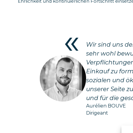
Ehrlichkeit und kontinuierlichen Fortschritt einsetz
Wir sind uns d
sehr wohl bewu
Verpflichtunge
Einkauf zu form
sozialen und ök
unserer Seite z
und für die ge
Aurélien BOUVE
Dirigeant