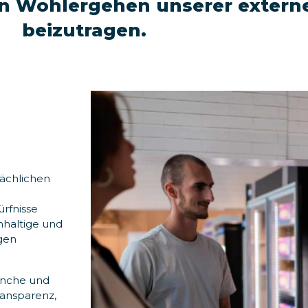
en Wohlergehen unserer extern
beizutragen.
sächlichen
ürfnisse
hhaltige und
ngen
ranche und
ransparenz,