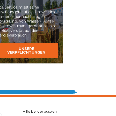
ca Service misst seine
swirkungen auf die Umwelt im
hmen einer
nachhaltigen
twicklung
. Von Wasser-, Abfall-
d Umweltmanagement bis hin
r
Biodiversität auf den
ergieverbrauch.
UNSERE
VERPFLICHTUNGEN
Hilfe bei ​​der auswahl