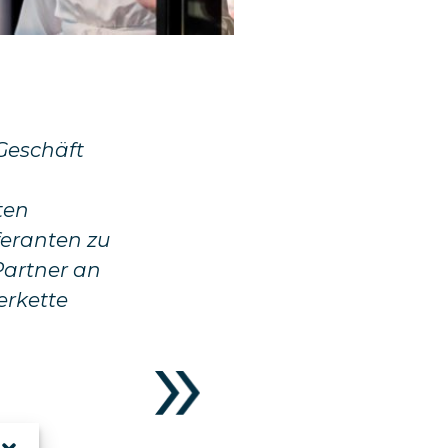
Geschäft
ten
eferanten zu
Partner an
erkette