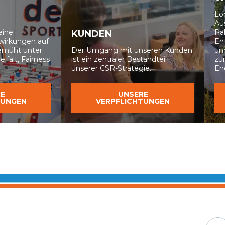
Lo
Au
eine
Ra
KUNDEN
swirkungen auf
En
bemüht
unter
Der Umgang mit unseren Kunden
un
lfalt, Fairness
ist ein zentraler Bestandteil
zu
unserer CSR-Strategie.
En
E
UNSERE
TUNGEN
VERPFLICHTUNGEN