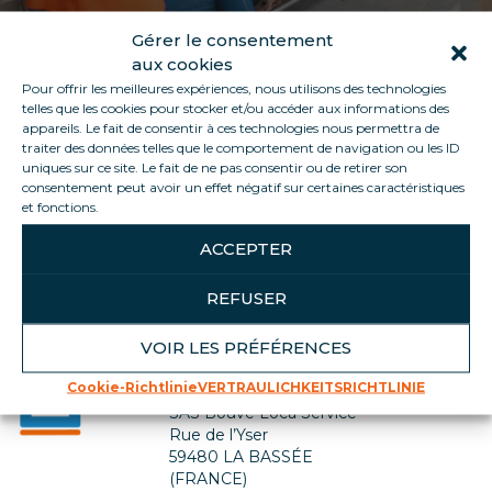
Gérer le consentement
aux cookies
Pour offrir les meilleures expériences, nous utilisons des technologies
telles que les cookies pour stocker et/ou accéder aux informations des
appareils. Le fait de consentir à ces technologies nous permettra de
traiter des données telles que le comportement de navigation ou les ID
uniques sur ce site. Le fait de ne pas consentir ou de retirer son
consentement peut avoir un effet négatif sur certaines caractéristiques
Zurück zur Jobliste
et fonctions.
ACCEPTER
REFUSER
VOIR LES PRÉFÉRENCES
Kontaktiere uns
Cookie-Richtlinie
VERTRAULICHKEITSRICHTLINIE
SIÈGE SOCIAL
SAS Bouve Loca Service
Rue de l’Yser
59480 LA BASSÉE
(FRANCE)