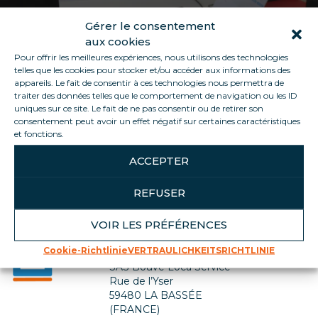
Gérer le consentement
aux cookies
Pour offrir les meilleures expériences, nous utilisons des technologies
telles que les cookies pour stocker et/ou accéder aux informations des
appareils. Le fait de consentir à ces technologies nous permettra de
traiter des données telles que le comportement de navigation ou les ID
uniques sur ce site. Le fait de ne pas consentir ou de retirer son
consentement peut avoir un effet négatif sur certaines caractéristiques
Zurück zur Jobliste
et fonctions.
ACCEPTER
REFUSER
VOIR LES PRÉFÉRENCES
Kontaktiere uns
Cookie-Richtlinie
VERTRAULICHKEITSRICHTLINIE
SIÈGE SOCIAL
SAS Bouve Loca Service
Rue de l’Yser
59480 LA BASSÉE
(FRANCE)