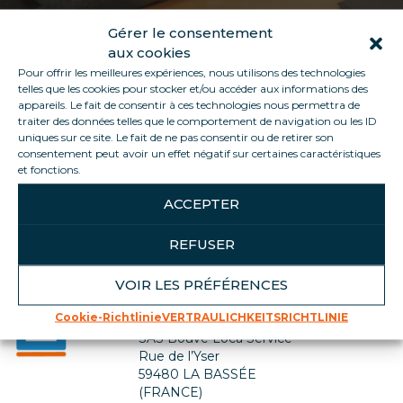
Gérer le consentement
aux cookies
Pour offrir les meilleures expériences, nous utilisons des technologies
telles que les cookies pour stocker et/ou accéder aux informations des
appareils. Le fait de consentir à ces technologies nous permettra de
traiter des données telles que le comportement de navigation ou les ID
uniques sur ce site. Le fait de ne pas consentir ou de retirer son
consentement peut avoir un effet négatif sur certaines caractéristiques
Zurück zur Jobliste
et fonctions.
ACCEPTER
REFUSER
VOIR LES PRÉFÉRENCES
Kontaktiere uns
Cookie-Richtlinie
VERTRAULICHKEITSRICHTLINIE
SIÈGE SOCIAL
SAS Bouve Loca Service
Rue de l’Yser
59480 LA BASSÉE
(FRANCE)