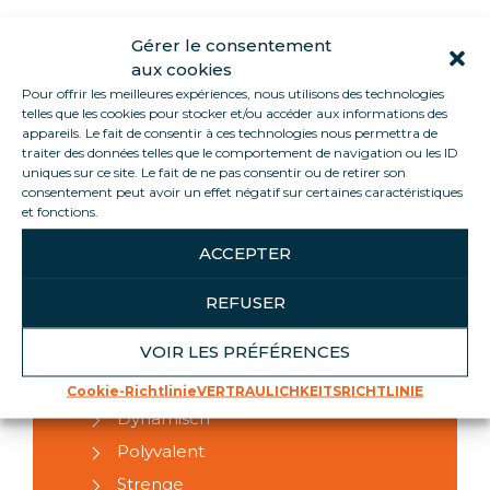
Gérer le consentement
aux cookies
HARD SKILLS
Pour offrir les meilleures expériences, nous utilisons des technologies
telles que les cookies pour stocker et/ou accéder aux informations des
Kenntnisse über
appareils. Le fait de consentir à ces technologies nous permettra de
Reinigungsverfahren
traiter des données telles que le comportement de navigation ou les ID
uniques sur ce site. Le fait de ne pas consentir ou de retirer son
Beachten Sie die Hygiene- und
consentement peut avoir un effet négatif sur certaines caractéristiques
Sicherheitsregeln
et fonctions.
Organisieren Sie einen sauberen
ACCEPTER
Lagerbereich für Möbel
REFUSER
VOIR LES PRÉFÉRENCES
SOFT SKILLS
Cookie-Richtlinie
VERTRAULICHKEITSRICHTLINIE
Dynamisch
Polyvalent
Strenge