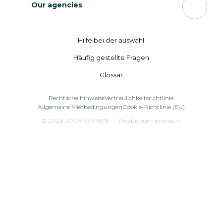
Our agencies
Hilfe bei ​​der auswahl
Häufig gestellte Fragen
Glossar
Rechtliche hinweise
Vertraulichkeitsrichtlinie
Allgemeine Mietbedingungen
Cookie-Richtlinie (EU)
© 2026
LOCA SERVICE
— Production
neoweb.fr