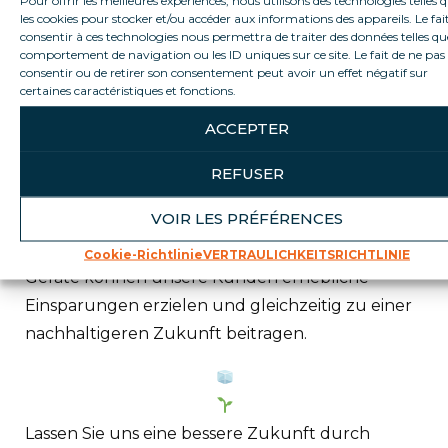
Verbesserte Wettbewerbsfähigkeit und
les cookies pour stocker et/ou accéder aux informations des appareils. Le fai
Markenimage.
consentir à ces technologies nous permettra de traiter des données telles qu
Beitrag zur Erhaltung der Umwelt und zur
comportement de navigation ou les ID uniques sur ce site. Le fait de ne pas
Verringerung der Treibhausgasemissionen.
consentir ou de retirer son consentement peut avoir un effet négatif sur
certaines caractéristiques et fonctions.
ACCEPTER
Unser Engagement: Wir bei Loca Service sind
davon überzeugt, dass die Energieeffizienz von
REFUSER
Kühlmöbeln für die Wettbewerbsfähigkeit und
VOIR LES PRÉFÉRENCES
Nachhaltigkeit von Unternehmen entscheidend
ist. Durch die Wahl unserer hocheffizienten
Cookie-Richtlinie
VERTRAULICHKEITSRICHTLINIE
Geräte können unsere Kunden erhebliche
Einsparungen erzielen und gleichzeitig zu einer
nachhaltigeren Zukunft beitragen.
Lassen Sie uns eine bessere Zukunft durch