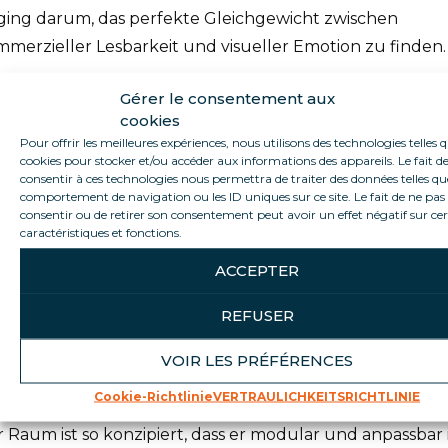
ging darum, das perfekte Gleichgewicht zwischen
merzieller Lesbarkeit und visueller Emotion zu finden.
re Linien, einfache Formen und sanfte Farben bieten ei
Gérer le consentement aux
rke Wirkung ohne visuelle Überladung.
cookies
Pour offrir les meilleures expériences, nous utilisons des technologies telles q
cookies pour stocker et/ou accéder aux informations des appareils. Le fait d
 „handgezeichnete“ Stil bringt ein Stück Menschlichkei
consentir à ces technologies nous permettra de traiter des données telles qu
 Authentizität in die visuelle Kommunikation zurück.
comportement de navigation ou les ID uniques sur ce site. Le fait de ne pas
consentir ou de retirer son consentement peut avoir un effet négatif sur ce
caractéristiques et fonctions.
weckt Nostalgie und Geselligkeit und erinnert an die
rmärkte vergangener Zeiten mit ihrer festlichen
ACCEPTER
mosphäre.
REFUSER
ses Projekt geht über eine einfache visuelle Installation
VOIR LES PRÉFÉRENCES
aus: Es ist ein weiterentwickeltes Erlebnis – sowohl
sorisch als auch emotional.
Cookie-Richtlinie
VERTRAULICHKEITSRICHTLINIE
 Raum ist so konzipiert, dass er modular und anpassbar i