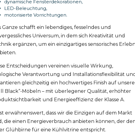
dynamische Fensterdekorationen,
LED-Beleuchtung,
motorisierte Vorrichtungen.
 Ganze schafft ein lebendiges, fesselndes und
ergessliches Universum, in dem sich Kreativität und
hnik ergänzen, um ein einzigartiges sensorisches Erlebn
bieten.
se Entscheidungen vereinen visuelle Wirkung,
logische Verantwortung und Installationsflexibilität un
antieren gleichzeitig ein hochwertiges Finish auf unser
ll Black“-Möbeln – mit überlegener Qualität, erhöhter
duktsichtbarkeit und Energieeffizienz der Klasse A.
ist erwähnenswert, dass wir die Einzigen auf dem Markt
d, die einen Energieverbrauch anbieten können, der de
er Glühbirne für eine Kühlvitrine entspricht.