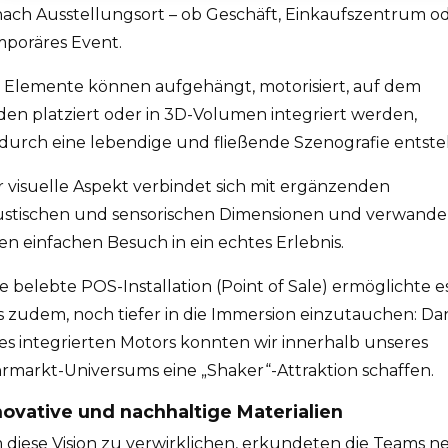
nach Ausstellungsort – ob Geschäft, Einkaufszentrum o
mporäres Event.
 Elemente können aufgehängt, motorisiert, auf dem
en platziert oder in 3D-Volumen integriert werden,
urch eine lebendige und fließende Szenografie entste
 visuelle Aspekt verbindet sich mit ergänzenden
ustischen und sensorischen Dimensionen und verwande
en einfachen Besuch in ein echtes Erlebnis.
e belebte POS-Installation (Point of Sale) ermöglichte e
 zudem, noch tiefer in die Immersion einzutauchen: Da
es integrierten Motors konnten wir innerhalb unseres
rmarkt-Universums eine „Shaker“-Attraktion schaffen.
novative und nachhaltige Materialien
diese Vision zu verwirklichen, erkundeten die Teams n