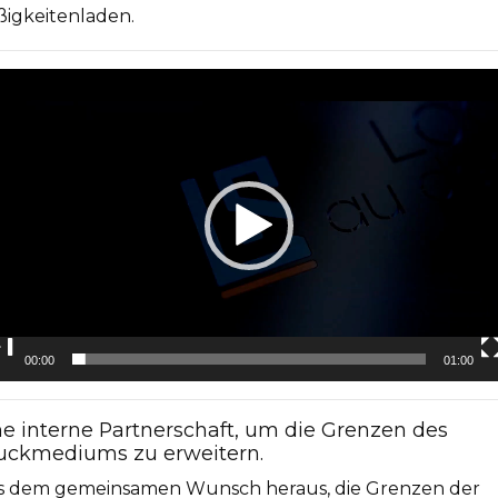
igkeitenladen.
eo-
yer
00:00
01:00
ne interne Partnerschaft, um die Grenzen des
uckmediums zu erweitern.
s dem gemeinsamen Wunsch heraus, die Grenzen der