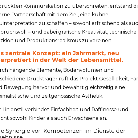
druckten Kommunikation zu überschreiten, entstand di
erne Partnerschaft mit dem Ziel, eine kühne
interpretation zu schaffen – sowohl erfrischend als au
pruchsvoll – und dabei grafische Kreativität, technische
zision und Produktionsrealismus zu vereinen.
s zentrale Konzept: ein Jahrmarkt, neu
terpretiert in der Welt der Lebensmittel.
rch hängende Elemente, Bodenvolumen und
schiedene Druckträger ruft das Projekt Geselligkeit, Fa
d Bewegung hervor und bewahrt gleichzeitig eine
imalistische und zeitgenössische Ästhetik.
 Linienstil verbindet Einfachheit und Raffinesse und
icht sowohl Kinder als auch Erwachsene an.
ne Synergie von Kompetenzen im Dienste der
gebnisse.