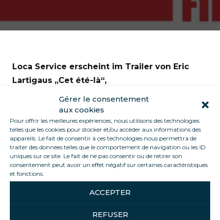
Loca Service erscheint im Trailer von Eric
Lartigaus „Cet été-là“,
Gérer le consentement
Die Dreharbeiten fanden in Hossegor statt,
aux cookies
wo unsere Möbel von der Produktionsfirma
Pour offrir les meilleures expériences, nous utilisons des technologies
Trésor Films gemietet wurden.
telles que les cookies pour stocker et/ou accéder aux informations des
appareils. Le fait de consentir à ces technologies nous permettra de
traiter des données telles que le comportement de navigation ou les ID
Wir lassen uns finden:
uniques sur ce site. Le fait de ne pas consentir ou de retirer son
consentement peut avoir un effet négatif sur certaines caractéristiques
et fonctions.
ACCEPTER
SHARE THIS ARTICLE
REFUSER