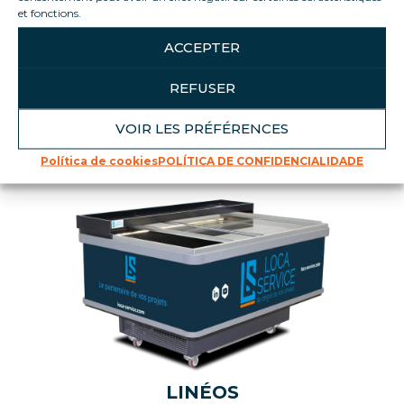
et fonctions.
ACCEPTER
REFUSER
VOIR LES PRÉFÉRENCES
VOCÊ TAMBÉM VAI GOSTAR
Política de cookies
POLÍTICA DE CONFIDENCIALIDADE
LINÉOS