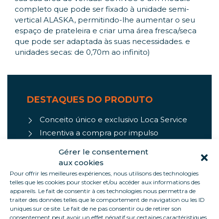
completo que pode ser fixado à unidade semi-
vertical ALASKA, permitindo-lhe aumentar o seu
espaço de prateleira e criar uma área fresca/seca
que pode ser adaptada às suas necessidades. e
unidades secas: de 0,70m ao infinito)
DESTAQUES DO PRODUTO
Conceito único e exclusivo Loca Service
Incentiva a compra por impulso
Grande capacidade
Gérer le consentement
Design moderno
aux cookies
Área de implantação otimizada
Pour offrir les meilleures expériences, nous utilisons des technologies
telles que les cookies pour stocker et/ou accéder aux informations des
Montagem simples e prática (chave na
appareils. Le fait de consentir à ces technologies nous permettra de
mão)
traiter des données telles que le comportement de navigation ou les ID
uniques sur ce site. Le fait de ne pas consentir ou de retirer son
Adaptável aos seus diferentes projetos
consentement peut avoir un effet négatif sur certaines caractéristiques