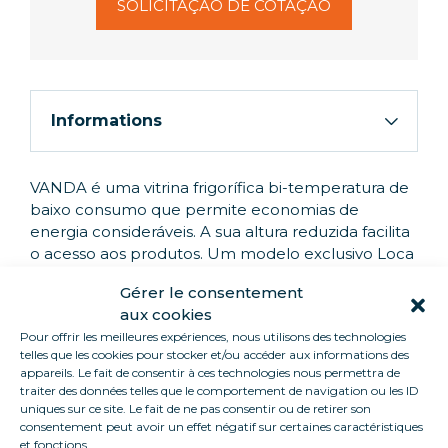
SOLICITAÇÃO DE COTAÇÃO
Informations
VANDA é uma vitrina frigorífica bi-temperatura de
baixo consumo que permite economias de
energia consideráveis. A sua altura reduzida facilita
o acesso aos produtos. Um modelo exclusivo Loca
Service, fabricado na nossa fábrica. Todas as nossas
Gérer le consentement
unidades são fornecidas numa unidade autónoma.
aux cookies
Pour offrir les meilleures expériences, nous utilisons des technologies
telles que les cookies pour stocker et/ou accéder aux informations des
appareils. Le fait de consentir à ces technologies nous permettra de
traiter des données telles que le comportement de navigation ou les ID
DESTAQUES DO PRODUTO
uniques sur ce site. Le fait de ne pas consentir ou de retirer son
consentement peut avoir un effet négatif sur certaines caractéristiques
Bi-temperatura
et fonctions.