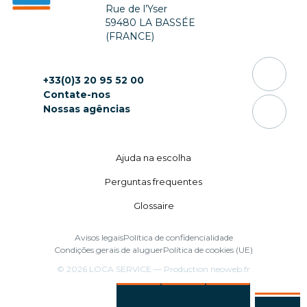
Rue de l’Yser
59480 LA BASSÉE
(FRANCE)
+33(0)3 20 95 52 00
Contate-nos
Nossas agências
Ajuda na escolha
Perguntas frequentes
Glossaire
Avisos legais
Política de confidencialidade
Condições gerais de aluguer
Política de cookies (UE)
© 2026
LOCA SERVICE
— Production
neoweb.fr