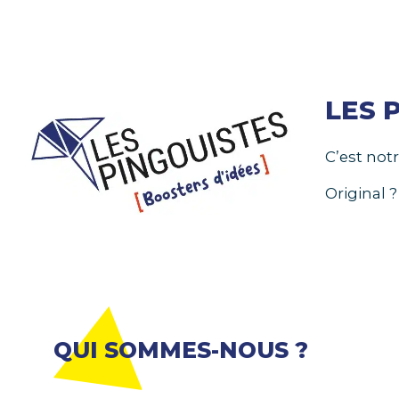
LES 
C’est not
Original 
QUI SOMMES-NOUS ?