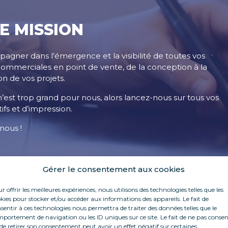
E MISSION
gner dans l’émergence et la visibilité de toutes vos
commerciales en point de vente, de la conception à la
on de vos projets.
’est trop grand pour nous, alors lancez-nous sur tous vos
ifs et d’impression.
nous !
Gérer le consentement aux cookies
r offrir les meilleures expériences, nous utilisons des technologies telles que les
kies pour stocker et/ou accéder aux informations des appareils. Le fait de
sentir à ces technologies nous permettra de traiter des données telles que le
OOSTER D'IDÉES !
portement de navigation ou les ID uniques sur ce site. Le fait de ne pas consen
de retirer son consentement peut avoir un effet négatif sur certaines