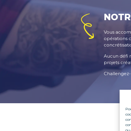
NOTR
Vous accompa
opérations 
concrétisati
Aucun défi n
projets créat
Challengez-
Pou
coo
con
B
com
ou 