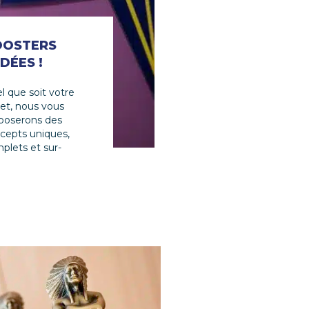
OOSTERS
PLV
IDÉES !
Donnez de la visibilité
à vos marques et à
l que soit votre
vos produits avec des
jet, nous vous
concepts wahou !
poserons des
cepts uniques,
plets et sur-
ure !