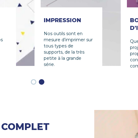
IMPRESSION
B
D'
Nos outils sont en
os
mesure d’imprimer sur
Que
tous types de
pro
supports, de la très
pro
petite à la grande
con
série.
com
mes
 COMPLET