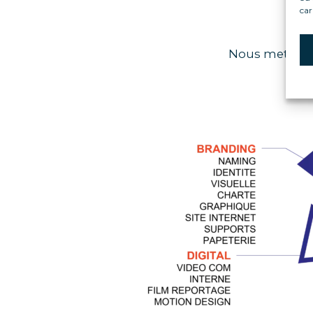
car
Nous mettons 