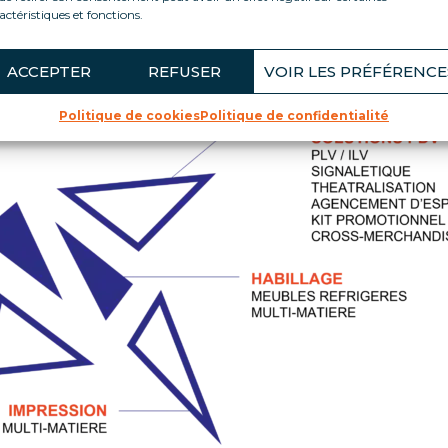
actéristiques et fonctions.
ACCEPTER
REFUSER
VOIR LES PRÉFÉRENCE
en avant vos marques et votre entreprise !
Politique de cookies
Politique de confidentialité