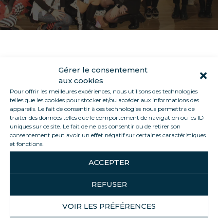
Wir bieten vielfältige Herausforderungen, um
Gérer le consentement
der Kreativität freien Lauf zu lassen und den
aux cookies
Pour offrir les meilleures expériences, nous utilisons des technologies
Zusammenhalt unserer Teams zu stärken.
telles que les cookies pour stocker et/ou accéder aux informations des
appareils. Le fait de consentir à ces technologies nous permettra de
traiter des données telles que le comportement de navigation ou les ID
uniques sur ce site. Le fait de ne pas consentir ou de retirer son
consentement peut avoir un effet négatif sur certaines caractéristiques
et fonctions.
SHARE THIS ARTICLE
ACCEPTER
REFUSER
Zurück zur Liste
VOIR LES PRÉFÉRENCES