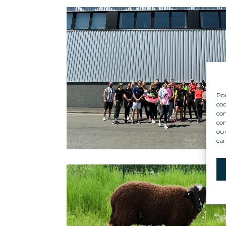
Pou
coo
con
com
ou 
car