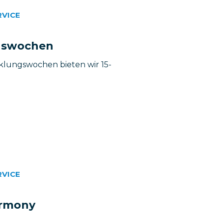
RVICE
gswochen
lungswochen bieten wir 15-
RVICE
armony