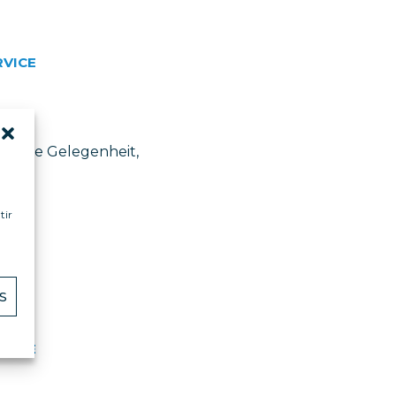
RVICE
ßartige Gelegenheit,
tir
S
RVICE