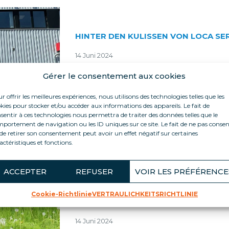
HINTER DEN KULISSEN VON LOCA SE
14 Juni 2024
Sportveranstaltungen
Gérer le consentement aux cookies
Unsere Sportevents! Dies ist eine gro
r offrir les meilleures expériences, nous utilisons des technologies telles que les
zusammenzukommen, egal ob…
kies pour stocker et/ou accéder aux informations des appareils. Le fait de
sentir à ces technologies nous permettra de traiter des données telles que le
READ MORE
portement de navigation ou les ID uniques sur ce site. Le fait de ne pas consen
de retirer son consentement peut avoir un effet négatif sur certaines
actéristiques et fonctions.
ACCEPTER
REFUSER
VOIR LES PRÉFÉRENCE
Cookie-Richtlinie
VERTRAULICHKEITSRICHTLINIE
HINTER DEN KULISSEN VON LOCA SE
14 Juni 2024