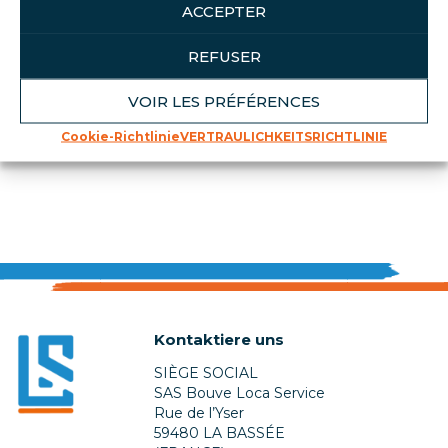
ACCEPTER
Im Rahmen der Nachhaltigen
Entwicklungswochen bieten wir 15-minütige
REFUSER
Amma-Sitzungen im…
VOIR LES PRÉFÉRENCES
READ MORE
Cookie-Richtlinie
VERTRAULICHKEITSRICHTLINIE
Kontaktiere uns
SIÈGE SOCIAL
SAS Bouve Loca Service
Rue de l’Yser
59480 LA BASSÉE