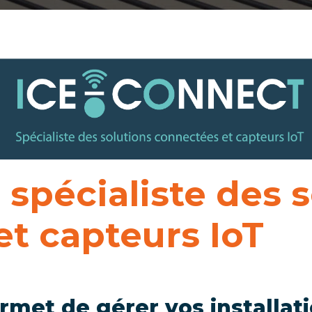
 spécialiste des 
t capteurs IoT
met de gérer vos installati