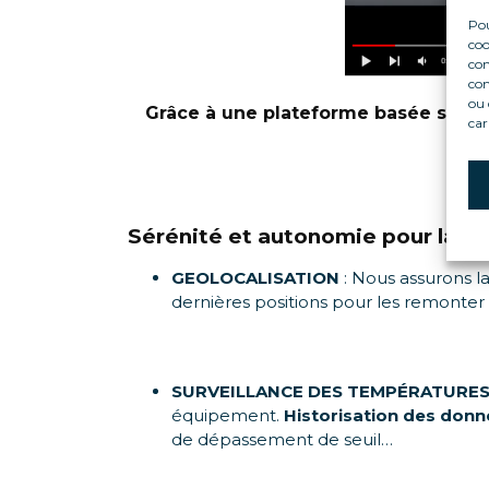
Pou
coo
con
com
ou 
Grâce à une plateforme basée sur le
car
Sérénité et autonomie pour la gest
GEOLOCALISATION
: Nous assurons l
dernières positions pour les remonter
SURVEILLANCE DES TEMPÉRATURES 
équipement.
Historisation des don
de dépassement de seuil…