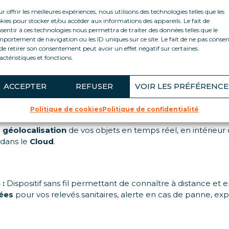
r offrir les meilleures expériences, nous utilisons des technologies telles que les
kies pour stocker et/ou accéder aux informations des appareils. Le fait de
sentir à ces technologies nous permettra de traiter des données telles que le
portement de navigation ou les ID uniques sur ce site. Le fait de ne pas consen
de retirer son consentement peut avoir un effet négatif sur certaines
 cloud, suivez l’ensemble de vos équipements en te
actéristiques et fonctions.
smartphone.
ACCEPTER
REFUSER
VOIR LES PRÉFÉRENCE
ion de vos installations frigorifiques :
Politique de cookies
Politique de confidentialité
a
géolocalisation
de vos objets en temps réel, en intérieur
 dans le
Cloud
.
:
Dispositif sans fil permettant de connaître à distance et
nées
pour vos relevés sanitaires, alerte en cas de panne, exp