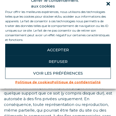
Gérer le consentement
Contenu du site
aux cookies
Loca Service ne peut garantir l’exactitude, la précision,
Pour offrir les meilleures expériences, nous utilisons des technologies
l’actualisation ou l’exhaustivité des informations mises à
telles que les cookies pour stocker et/ou accéder aux informations des
disposition sur ce site. En conséquence, Loca Service
appareils. Le fait de consentir à ces technologies nous permettra de
traiter des données telles que le comportement de navigation ou les ID
décline toute responsabilité pour les éventuelles
uniques sur ce site. Le fait de ne pas consentir ou de retirer son
imprécisions, inexactitudes ou omissions portant sur
consentement peut avoir un effet négatif sur certaines caractéristiques
des informations disponibles sur ce site.
et fonctions.
Propriété intellectuelle
ACCEPTER
Ce site, ainsi que tous les éléments le composant
(notamment textes, photographies, vidéos, marques,
REFUSER
…), constituent une œuvre de l’esprit au sens des
articles 112-2 et suivants du code de la Propriété
VOIR LES PRÉFÉRENCES
Intellectuelle, relevant en tant que telle de la
législation française et internationale sur la Propriété
Politique de cookies
Politique de confidentialité
Littéraire et Artistique. La copie de pages du site sur
quelque support que ce soit (y compris disque dur), est
autorisée à des fins privées uniquement. En
conséquence, toute représentation ou reproduction,
même partielle, qui pourrait être faite du site ou des
éléments le composant, à des fins commerciales, sans