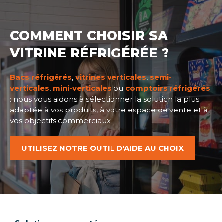
COMMENT CHOISIR SA
VITRINE RÉFRIGÉRÉE ?
Bacs réfrigérés
,
vitrines verticales
,
semi-
verticales
,
mini-verticales
ou
comptoirs réfrigérés
: nous vous aidons à sélectionner la solution la plus
adaptée à vos produits, à votre espace de vente et à
vos objectifs commerciaux.
UTILISEZ NOTRE OUTIL D'AIDE AU CHOIX