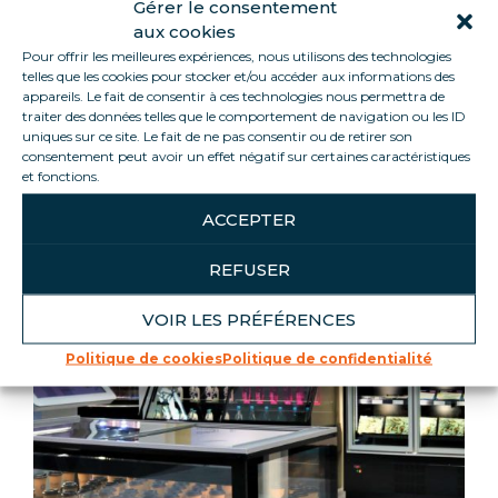
Gérer le consentement
aux cookies
Donnez de l’impact et de la visibilité à votre marque
Pour offrir les meilleures expériences, nous utilisons des technologies
avec une PLV et une théâtralisation personnalisées !
telles que les cookies pour stocker et/ou accéder aux informations des
appareils. Le fait de consentir à ces technologies nous permettra de
traiter des données telles que le comportement de navigation ou les ID
uniques sur ce site. Le fait de ne pas consentir ou de retirer son
consentement peut avoir un effet négatif sur certaines caractéristiques
DONNEZ-MOI DU WAHOU !
et fonctions.
ACCEPTER
REFUSER
VOIR LES PRÉFÉRENCES
Politique de cookies
Politique de confidentialité