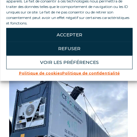
appareils. Le fait de consentir à ces technologies nous permettra de
traiter des données telles que le comportement de navigation ou les ID
Nous vous garantissons un accompagnement
uniques sur ce site. Le fait de ne pas consentir ou de retirer son
et une prise en charge complète dans votre
consentement peut avoir un effet négatif sur certaines caractéristiques
projet de location de chambres froides et
et fonctions.
containers frigorifiques.
ACCEPTER
Le suivi et l’assistance SAV sont assurés par nos
experts techniques et frigoristes spécialisés, qui
REFUSER
sont en mesure d’intervenir rapidement sur
votre lieu d’activité.
VOIR LES PRÉFÉRENCES
Politique de cookies
Politique de confidentialité