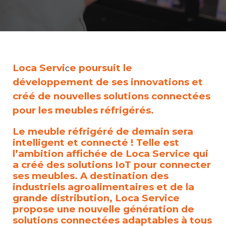
Loca Servi
e poursuit le
c
développement de ses innovations et
créé de nouvelles solutions connectées
pour les meubles réfrigérés.
Le meuble réfrigéré de demain sera
intelligent et connecté ! Telle est
l’ambition affichée de Loca Service qui
a créé des solutions IoT pour connecter
ses meubles. A destination des
industriels agroalimentaires et de la
grande distribution, Loca Service
propose une nouvelle génération de
solutions connectées adaptables à tous