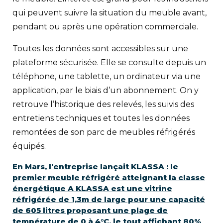
qui peuvent suivre la situation du meuble avant,
pendant ou après une opération commerciale.
Toutes les données sont accessibles sur une
plateforme sécurisée. Elle se consulte depuis un
téléphone, une tablette, un ordinateur via une
application, par le biais d’un abonnement. On y
retrouve l’historique des relevés, les suivis des
entretiens techniques et toutes les données
remontées de son parc de meubles réfrigérés
équipés.
En Mars, l’entreprise lançait KLASSA : le
premier meuble réfrigéré atteignant la classe
énergétique A KLASSA est une vitrine
réfrigérée de 1,3m de large pour une capacité
de 605 litres proposant une plage de
température de 0 à 4°C, le tout affichant 80%