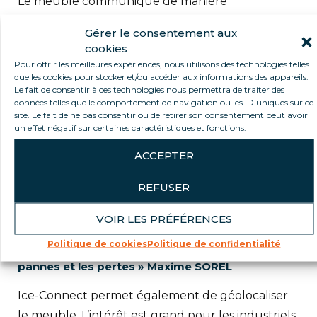
Le meuble communique de manière
automatique et autonome le suivi des
Gérer le consentement aux
températures et les courbes de froid. Un système
cookies
d’alarme permet une forte réactivité pour agir en
Pour offrir les meilleures expériences, nous utilisons des technologies telles
que les cookies pour stocker et/ou accéder aux informations des appareils.
cas de dysfonctionnement. On évite ainsi les
Le fait de consentir à ces technologies nous permettra de traiter des
ruptures de chaine du froid et les pertes produits
données telles que le comportement de navigation ou les ID uniques sur ce
site. Le fait de ne pas consentir ou de retirer son consentement peut avoir
associées. Le boitier va plus loin en permettant de
un effet négatif sur certaines caractéristiques et fonctions.
suivre la consommation électrique et d’alerter en
ACCEPTER
cas d’incident ou de rupture d’alimentation.
REFUSER
« Le relevé automatique des températures est
un véritable gain de temps pour les
VOIR LES PRÉFÉRENCES
professionnels. Le suivi des différents
paramètres du meuble permet de mettre en
Politique de cookies
Politique de confidentialité
place une maintenance préventive et d’éviter les
pannes et les pertes » Maxime SOREL
Ice-Connect permet également de géolocaliser
le meuble. L’intérêt est grand pour les industriels