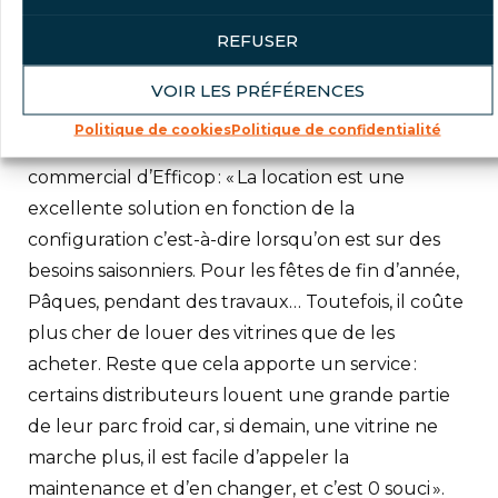
début avril jusqu’en octobre, ces produits sont
REFUSER
obligatoirement présentés au
consommateur », observe Stéphane Brindejonc,
VOIR LES PRÉFÉRENCES
directeur général d’Arneg France. Un constat
Politique de cookies
Politique de confidentialité
partagé par Adrien Salengros, directeur
commercial d’Efficop : « La location est une
excellente solution en fonction de la
configuration c’est-à-dire lorsqu’on est sur des
besoins saisonniers. Pour les fêtes de fin d’année,
Pâques, pendant des travaux… Toutefois, il coûte
plus cher de louer des vitrines que de les
acheter. Reste que cela apporte un service :
certains distributeurs louent une grande partie
de leur parc froid car, si demain, une vitrine ne
marche plus, il est facile d’appeler la
maintenance et d’en changer, et c’est 0 souci ».