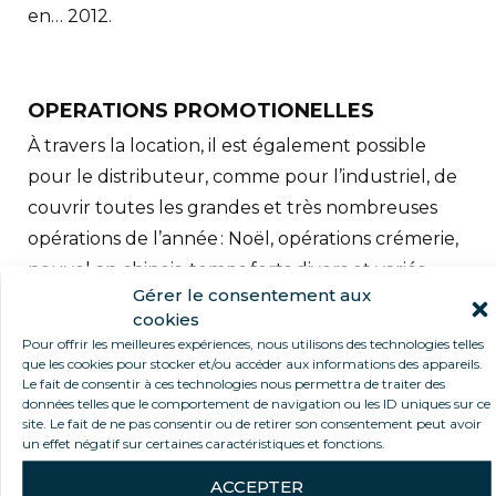
en… 2012.
OPERATIONS PROMOTIONELLES
À travers la location, il est également possible
pour le distributeur, comme pour l’industriel, de
couvrir toutes les grandes et très nombreuses
opérations de l’année : Noël, opérations crémerie,
nouvel an chinois, temps forts divers et variés,
Gérer le consentement aux
notamment sportifs. « La location et la promotion
cookies
sont ponctuelles. Elles nécessitent un apport en
Pour offrir les meilleures expériences, nous utilisons des technologies telles
froid dont le distributeur n’a pas besoin de
que les cookies pour stocker et/ou accéder aux informations des appareils.
Le fait de consentir à ces technologies nous permettra de traiter des
manière permanente. Pour les crèmes glacées,
données telles que le comportement de navigation ou les ID uniques sur ce
par exemple, aucun distributeur ne dimensionne
site. Le fait de ne pas consentir ou de retirer son consentement peut avoir
un effet négatif sur certaines caractéristiques et fonctions.
son magasin pour présenter une centaine ou
ACCEPTER
plus de types de glaces en été. Mais à partir de