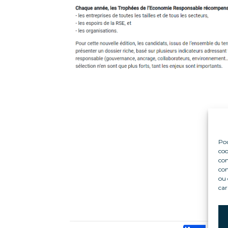
Pou
coo
con
com
ou 
car