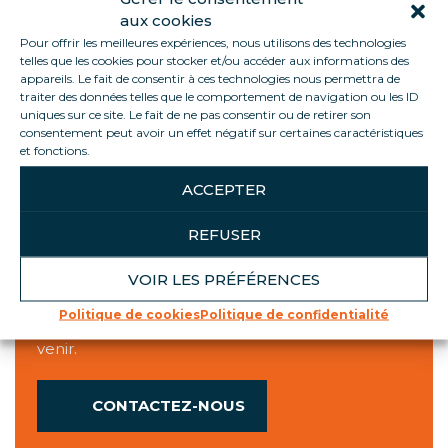
Horaires d'ouverture
aux cookies
Agence
Quais
Pour offrir les meilleures expériences, nous utilisons des technologies
telles que les cookies pour stocker et/ou accéder aux informations des
Lundi
7h45 à 16h30
8h-12h/13h30-15h30
appareils. Le fait de consentir à ces technologies nous permettra de
Mardi
7h45 à 16h30
8h-12h/13h30-15h30
traiter des données telles que le comportement de navigation ou les ID
Mercredi
7h45 à 16h30
8h-12h/13h30-15h30
uniques sur ce site. Le fait de ne pas consentir ou de retirer son
consentement peut avoir un effet négatif sur certaines caractéristiques
Jeudi
7h45 à 16h30
8h-12h/13h30-15h30
et fonctions.
Vendredi
7h45 à 16h45
8h-12h/13h30-15h30
ACCEPTER
REFUSER
A VOTRE ÉCOUTE
VOIR LES PRÉFÉRENCES
Nous sommes à votre disposition pour toute
Politique de cookies
Politique de confidentialité
question au sujet de vos locations en cours ou à
venir.
CONTACTEZ-NOUS