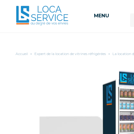
MENU
Accueil
»
Expert de la location de vitrines réfrigérées
»
La location 