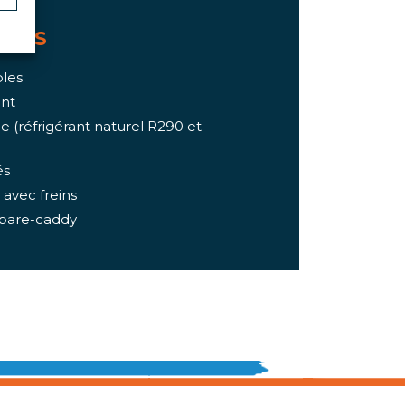
UITS
bles
nt
e (réfrigérant naturel R290 et
és
 avec freins
 pare-caddy