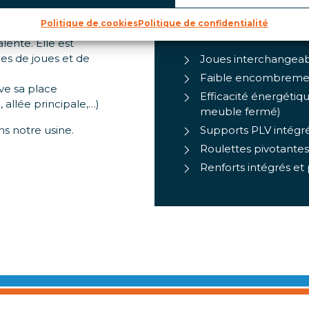
Politique de cookies
Politique de confidentialité
LES PLUS PROD
lente. Elle est
es de joues et de
Joues interchangea
Faible encombreme
ve sa place
Efficacité énergétiqu
 allée principale,…)
meuble fermé)
ns notre usine.
Supports PLV intégr
Roulettes pivotantes
Renforts intégrés et