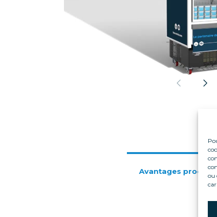
Pou
coo
con
com
Avantages produits
ou 
car