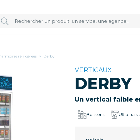
d’armoires réfrigérées
»
Derby
VERTICAUX
DERBY
Un vertical faible
Boissons
Ultra-frais