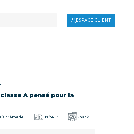
ESPACE CLIENT
A
 classe A pensé pour la
rais crémerie
Traiteur
Snack