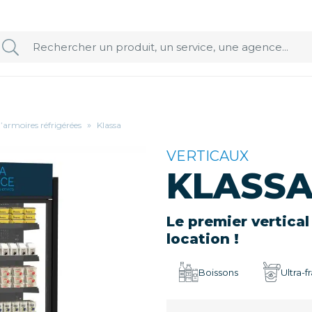
d’armoires réfrigérées
»
Klassa
VERTICAUX
KLASS
Le premier vertical
location !
Boissons
Ultra-f