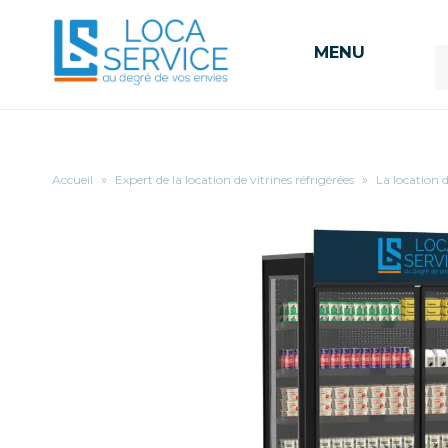
MENU
Accueil
»
Expert de la location de vitrines réfrigérées
»
La location 