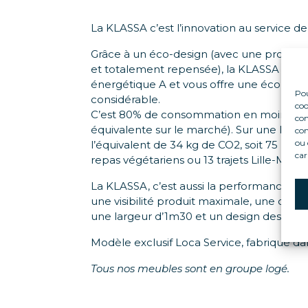
La KLASSA c’est l’innovation au service d
Grâce à un éco-design (avec une producti
et totalement repensée), la KLASSA attei
énergétique A et vous offre une économi
Pou
considérable.
coo
C’est 80% de consommation en moins (vs
con
équivalente sur le marché). Sur une locatio
com
ou 
l’équivalent de 34 kg de CO2, soit 75 boute
car
repas végétariens ou 13 trajets Lille-Marse
La KLASSA, c’est aussi la performance c
une visibilité produit maximale, une capa
une largeur d’1m30 et un design design 1
Modèle exclusif Loca Service, fabriqué da
Tous nos meubles sont en groupe logé.