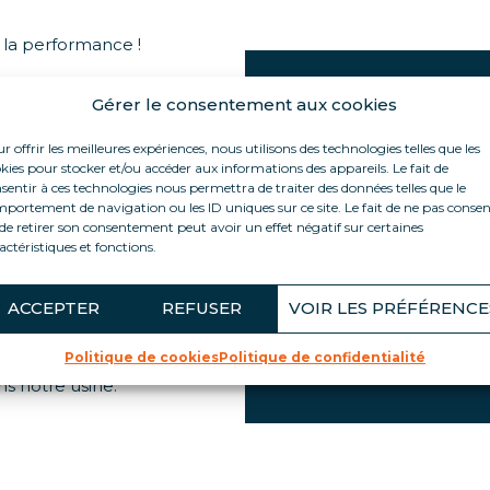
e la performance !
on de froid inédite
Gérer le consentement aux cookies
LES PLUS PROD
nt une classe
e d’énergie
r offrir les meilleures expériences, nous utilisons des technologies telles que les
Classe énergétique 
kies pour stocker et/ou accéder aux informations des appareils. Le fait de
 murale
80% de consommati
sentir à ces technologies nous permettra de traiter des données telles que le
n de 15 jours, c’est
portement de navigation ou les ID uniques sur ce site. Le fait de ne pas consen
Mise en avant produi
de retirer son consentement peut avoir un effet négatif sur certaines
illes d’eau, 61
Design moderne 100
actéristiques et fonctions.
ille en TGV.
Passe entre les pied
ommerciale avec
Supports PLV intégr
ACCEPTER
REFUSER
VOIR LES PRÉFÉRENCE
cité importante,
Roulettes pivotantes
00% noir.
Politique de cookies
Politique de confidentialité
Renforts intégrés et
ns notre usine.