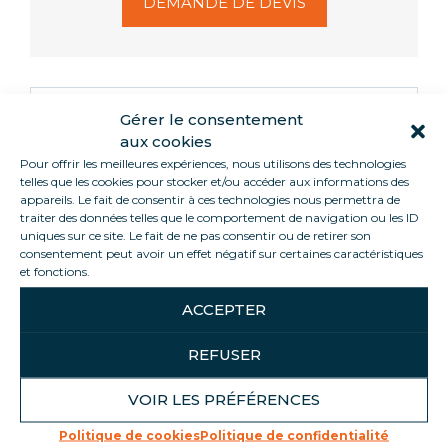
DEMANDE DE DEVIS
Informations
Gérer le consentement
aux cookies
Pour offrir les meilleures expériences, nous utilisons des technologies
telles que les cookies pour stocker et/ou accéder aux informations des
Le KUBO s’adapte à vos besoins en frais (0+4°C)
appareils. Le fait de consentir à ces technologies nous permettra de
comme en surgelés (-22-25°C).
traiter des données telles que le comportement de navigation ou les ID
Grâce à ses trois faces vitrées, vos produits seront
uniques sur ce site. Le fait de ne pas consentir ou de retirer son
sublimés.
consentement peut avoir un effet négatif sur certaines caractéristiques
et fonctions.
Optimisez l’espace : tête de gondole, devant de
caisse, en rayon… ce meuble s’intègre dans tous les
ACCEPTER
espaces grâce à son faible encombrement !
REFUSER
Tous nos meubles sont en groupe logé.
VOIR LES PRÉFÉRENCES
Politique de cookies
Politique de confidentialité