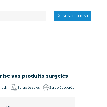
ESPACE CLIENT
orise vos produits surgelés
nack
Surgelés salés
Surgelés sucrés