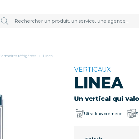
d’armoires réfrigérées
»
Linea
VERTICAUX
LINEA
Un vertical qui val
Ultra-frais crémerie
S