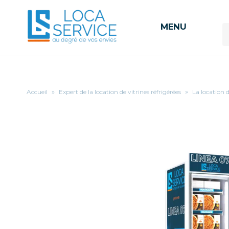
MENU
Accueil
»
Expert de la location de vitrines réfrigérées
»
La location 