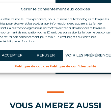
Gérer le consentement aux cookies
LES PLUS PROD
mpérature
s avec une
r offrir les meilleures expériences, nous utilisons des technologies telles que les
Bi-température
kies pour stocker et/ou accéder aux informations des appareils. Le fait de
n au dessus de la
Jusqu’à 917 L de cap
sentir à ces technologies nous permettra de traiter des données telles que le
ser l’énergie.
portement de navigation ou les ID uniques sur ce site. Le fait de ne pas consen
Efficacité énergétiqu
ne grande surface de
de retirer son consentement peut avoir un effet négatif sur certaines
isolation optimale, 
actéristiques et fonctions.
Supports PLV intégr
ns notre usine.
Roulettes pivotantes
ACCEPTER
REFUSER
VOIR LES PRÉFÉRENCE
Renforts intégrés et
Politique de cookies
Politique de confidentialité
VOUS AIMEREZ AUSSI