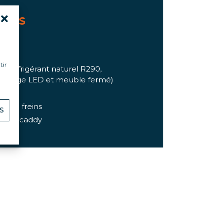
UITS
acité
tir
e (réfrigérant naturel R290,
éclairage LED et meuble fermé)
és
 avec freins
S
 pare-caddy