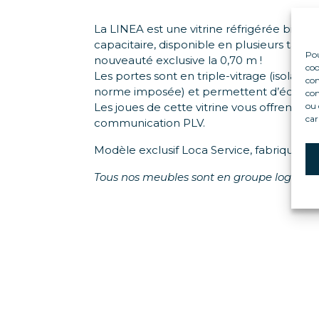
La LINEA est une vitrine réfrigérée bi-te
capacitaire, disponible en plusieurs taille
Pou
nouveauté exclusive la 0,70 m !
coo
Les portes sont en triple-vitrage (isolatio
con
norme imposée) et permettent d’économi
com
Les joues de cette vitrine vous offrent u
ou 
car
communication PLV.
Modèle exclusif Loca Service, fabriqué da
Tous nos meubles sont en groupe logé.